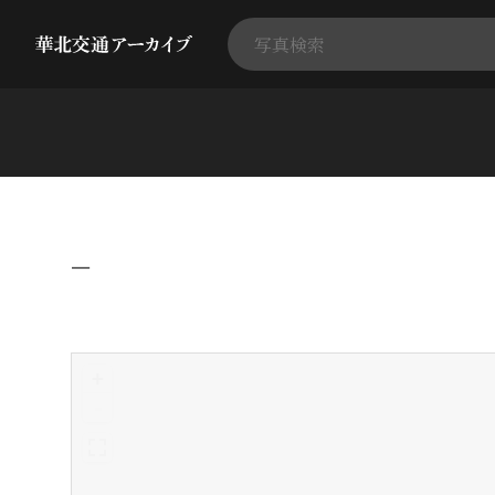
−
+
-