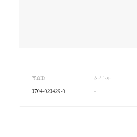
写真ID
タイトル
3704-023429-0
−
分類番号
検閲印