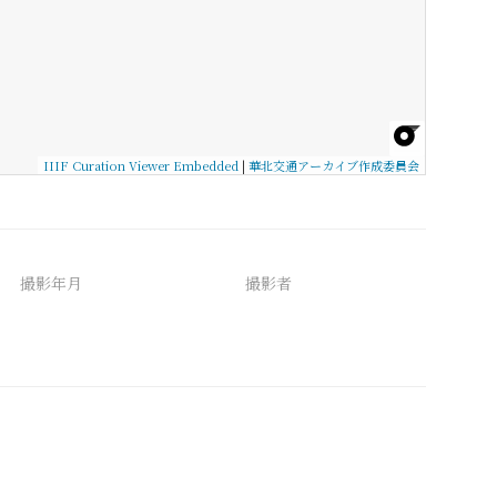
IIIF Curation Viewer Embedded
|
華北交通アーカイブ作成委員会
撮影年月
撮影者
備考