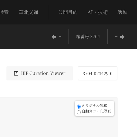
検索
華北交通
公開目的
AI・技術
活動
−
箱番号 3704
−
IIIF Curation Viewer
3704-023429-0
オリジナル写真
自動カラー化写真