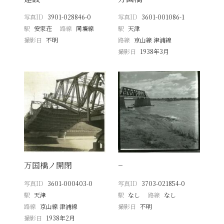
写真ID
3901-028846-0
写真ID
3601-001086-1
駅
安家荘
路線
同塘線
駅
天津
撮影日
不明
路線
京山線 津浦線
撮影日
1938年3月
万国橋ノ開閉
−
写真ID
3601-000403-0
写真ID
3703-021854-0
駅
天津
駅
なし
路線
なし
路線
京山線 津浦線
撮影日
不明
撮影日
1938年2月