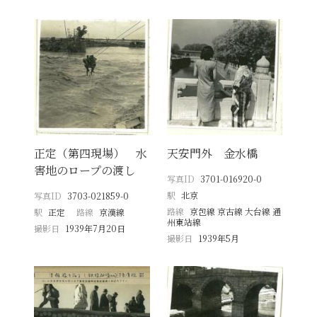
正定（第四現場） 水
天安門外 金水橋
害地のロープの渡し
写真ID
3701-016920-0
駅
北京
写真ID
3703-021859-0
路線
京包線 京古線 大台線 通
駅
正定
路線
京漢線
州東站線
撮影日
1939年7月20日
撮影日
1939年5月