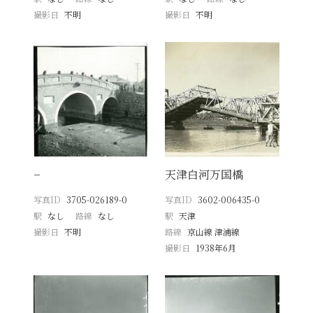
撮影日
不明
撮影日
不明
−
天津白河万国橋
写真ID
3705-026189-0
写真ID
3602-006435-0
駅
なし
路線
なし
駅
天津
撮影日
不明
路線
京山線 津浦線
撮影日
1938年6月