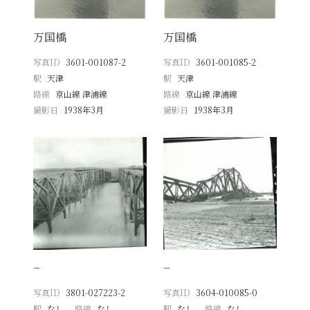
万国橋
万国橋
写真ID
3601-001087-2
写真ID
3601-001085-2
駅
天津
駅
天津
路線
京山線 津浦線
路線
京山線 津浦線
撮影日
1938年3月
撮影日
1938年3月
−
−
写真ID
3801-027223-2
写真ID
3604-010085-0
駅
なし
路線
なし
駅
なし
路線
なし