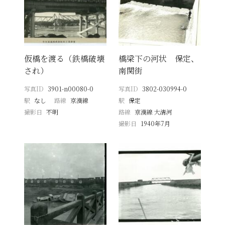
仮橋を渡る（鉄橋破壊
橋梁下の河状 保定、
され）
南関街
写真ID
3901-n00080-0
写真ID
3802-030994-0
駅
なし
路線
京漢線
駅
保定
撮影日
不明
路線
京漢線 大清河
撮影日
1940年7月