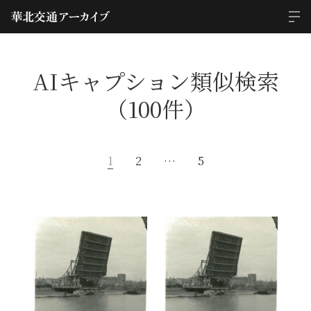
AIキャプション類似検索
（100件）
1
2
…
5