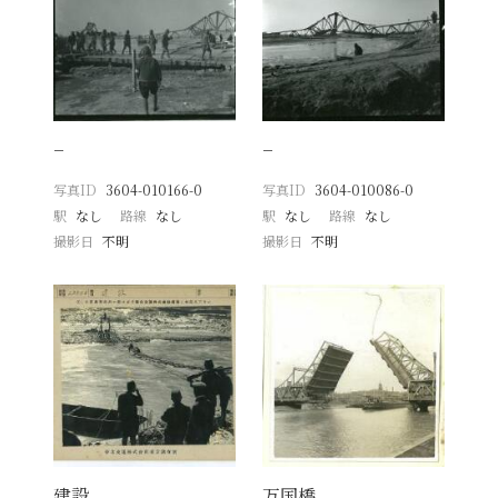
−
−
写真ID
3604-010166-0
写真ID
3604-010086-0
駅
なし
路線
なし
駅
なし
路線
なし
撮影日
不明
撮影日
不明
建設
万国橋