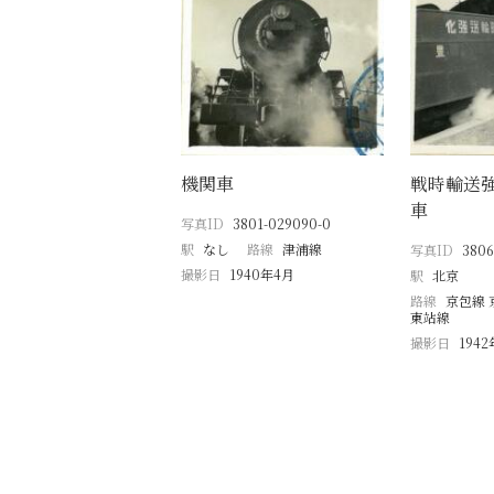
機関車
戦時輸送
車
写真ID
3801-029090-0
駅
なし
路線
津浦線
写真ID
3806
撮影日
1940年4月
駅
北京
路線
京包線 
東站線
撮影日
194