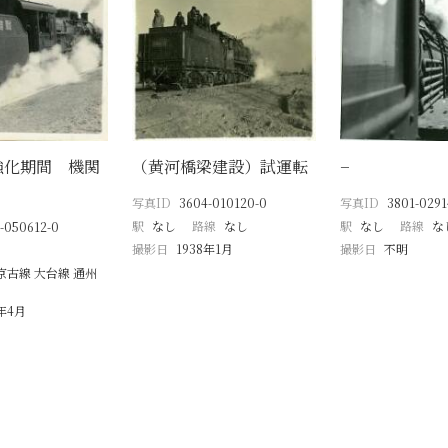
強化期間 機関
（黄河橋梁建設）試運転
−
写真ID
3604-010120-0
写真ID
3801-0291
駅
なし
路線
なし
駅
なし
路線
な
-050612-0
撮影日
1938年1月
撮影日
不明
京古線 大台線 通州
2年4月