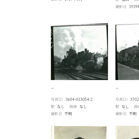
撮影日
193
−
−
写真ID
3604-013054-2
写真ID
3702
駅
なし
路線
なし
駅
なし
路
撮影日
不明
撮影日
不明