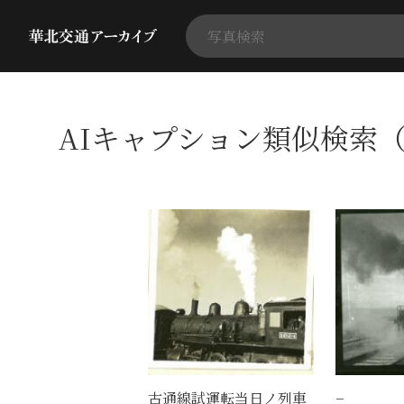
AIキャプション類似検索（
古通線試運転当日ノ列車
−