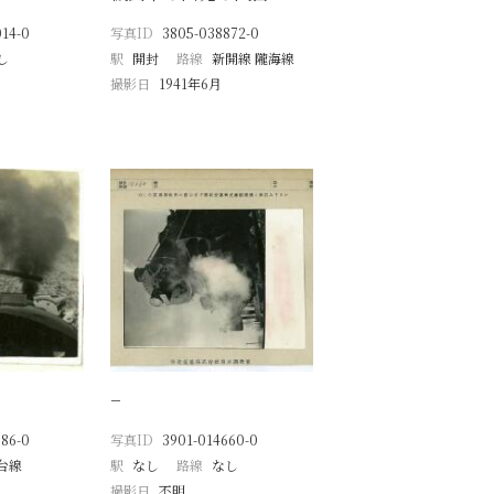
14-0
写真ID
3805-038872-0
し
駅
開封
路線
新開線 隴海線
撮影日
1941年6月
−
86-0
写真ID
3901-014660-0
台線
駅
なし
路線
なし
撮影日
不明