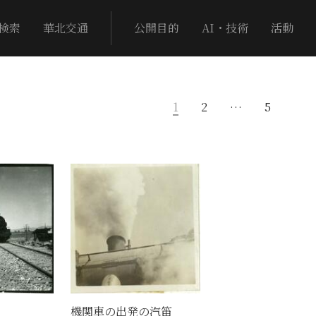
検索
華北交通
公開目的
AI・技術
活動
1
2
…
5
機関車の出発の汽笛