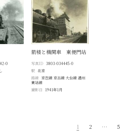
箭楼と機関車 東便門站
42-0
写真ID
3803-034445-0
し
駅
北京
路線
京包線 京古線 大台線 通州
東站線
撮影日
1941年1月
1
2
…
5