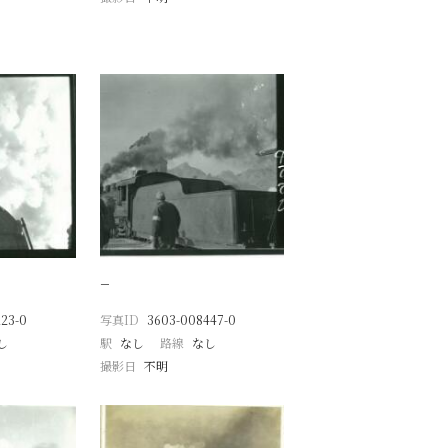
−
23-0
写真ID
3603-008447-0
し
駅
なし
路線
なし
撮影日
不明