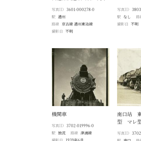
写真ID
3601-000278-0
写真ID
3803
駅
通州
駅
なし
路
路線
京古線 通州東站線
撮影日
不明
撮影日
不明
機関車
南口站 
型 マレ
写真ID
3702-019996-0
駅
独流
路線
津浦線
写真ID
3702
撮影日
1939年6月
駅
南口
路