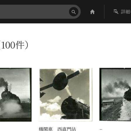
詳細
100件）
機関車 西直門站
−