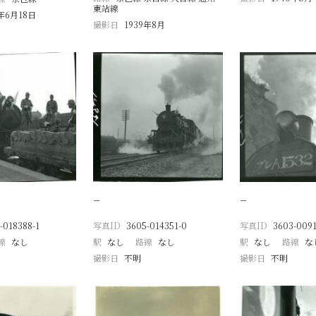
東站線
9年6月18日
撮影日
1939年8月
−
−
-018388-1
写真ID
3605-014351-0
写真ID
3603-0091
線
なし
駅
なし
路線
なし
駅
なし
路線
な
撮影日
不明
撮影日
不明