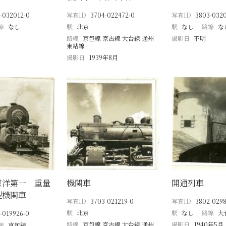
-032012-0
写真ID
3704-022472-0
写真ID
3803-0320
線
なし
駅
北京
駅
なし
路線
な
路線
京包線 京古線 大台線 通州
撮影日
不明
東站線
撮影日
1939年8月
東洋第一 重量
機関車
開通列車
型機関車
写真ID
3703-021219-0
写真ID
3802-0298
駅
北京
駅
なし
路線
大
-019926-0
路線
京包線 京古線 大台線 通州
撮影日
1940年5月
線
京包線