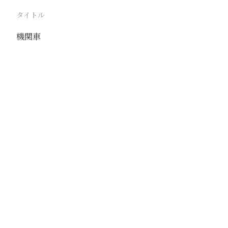
タイトル
機関車
駅
独流
路線
津浦線
撮影年月
1939年6月