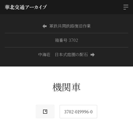
軍鉄共同鉄路復旧作業
箱番号 3702
中海荘 日本式庭園の配石
機関車
3702-019996-0