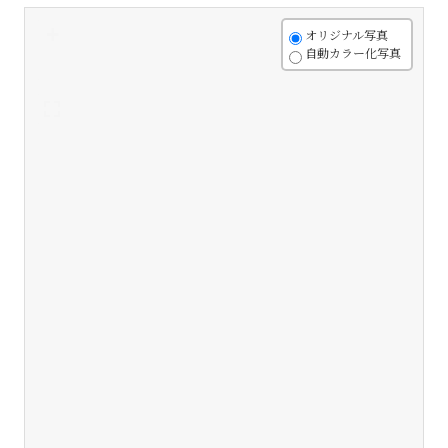
+
オリジナル写真
自動カラー化写真
-