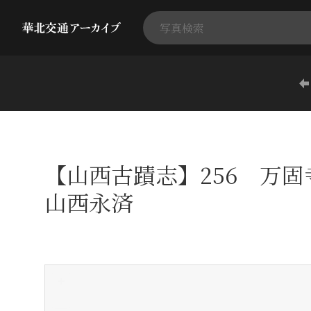
【山西古蹟志】256 万
山西永済
+
-