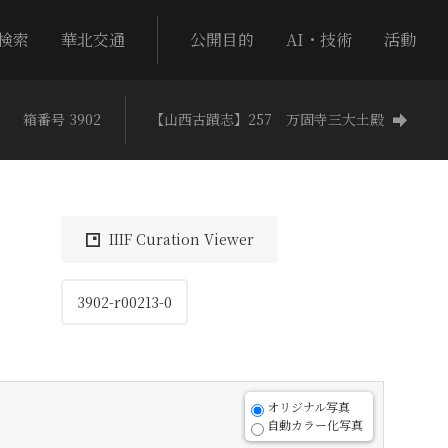
検索
華北交通
公開目的
AI・技術
活動
箱番号 3902
【山西古蹟志】257 万固寺三大土殿
IIIF Curation Viewer
3902-r00213-0
オリジナル写真
自動カラー化写真