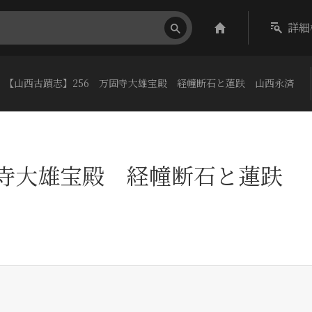
詳細
【山西古蹟志】256 万固寺大雄宝殿 経幢断石と蓮趺 山西永済
固寺大雄宝殿 経幢断石と蓮趺