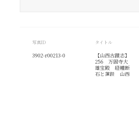
写真ID
タイトル
3902-r00213-0
【山西古蹟志】
256 万固寺大
雄宝殿 経幢断
石と蓮趺 山西
永済
分類番号
検閲印