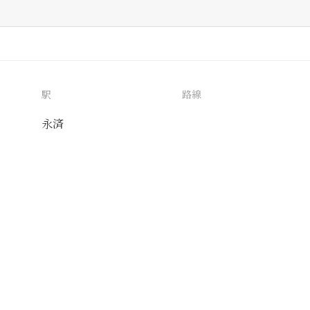
駅
路線
永済
送付先
使用目的