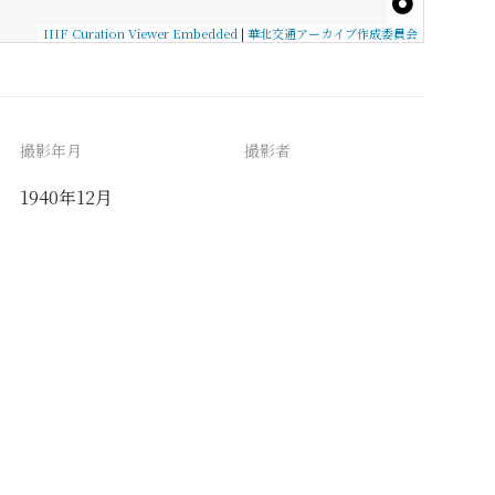
IIIF Curation Viewer Embedded
|
華北交通アーカイブ作成委員会
撮影年月
撮影者
1940年12月
備考
東方文化学院京都研究所研究員であった水野
清一（のち京都大学人文科学研究所教授）と
助手であった日比野丈夫（のちに京都大学人