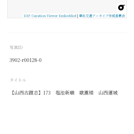
IIIF Curation Viewer Embedded
|
華北交通アーカイブ作成委員会
写真ID
3902-r00128-0
タイトル
【山西古蹟志】173 塩池新廟 歌薫楼 山西運城
駅
運城