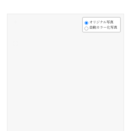
+
オリジナル写真
自動カラー化写真
-