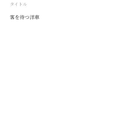
タイトル
客を待つ洋車
駅
北京
路線
京古線
京包線
大台線
通州東站線
撮影年月
撮影者