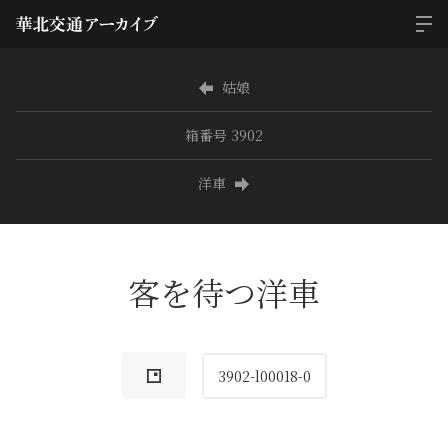
姑娘
箱番号 3902
洋車
客を待つ洋車
3902-l00018-0