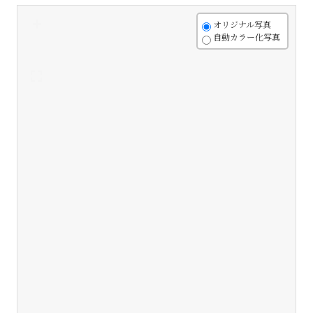
+
オリジナル写真
自動カラー化写真
-