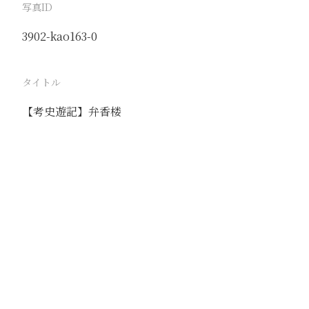
写真ID
3902-kao163-0
タイトル
【考史遊記】弁香楼
駅
路線
撮影年月