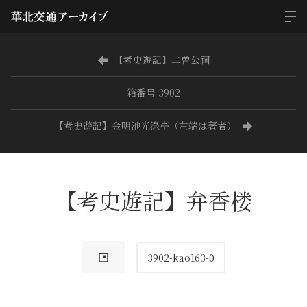
【考史遊記】二曽公祠
箱番号 3902
【考史遊記】金明池光淥亭（左端は著者）
【考史遊記】弁香楼
3902-kao163-0