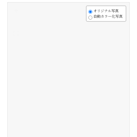
+
オリジナル写真
自動カラー化写真
-