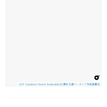
IIIF Curation Viewer Embedded
|
華北交通アーカイブ作成委員会