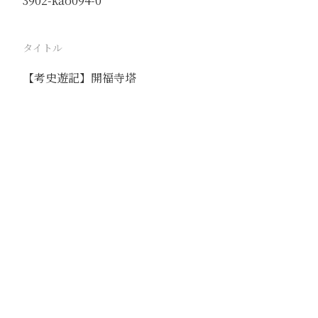
3902-kao094-0
タイトル
【考史遊記】開福寺塔
駅
路線
撮影年月
撮影者