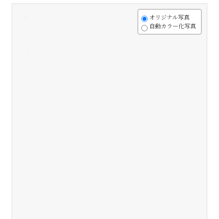
+
オリジナル写真
自動カラー化写真
-