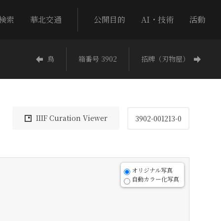
検索
華北交通
公開目的
AI・技術
活動
鳥
箱番号 3902
招牌（刃物屋）
IIIF Curation Viewer
3902-001213-0
オリジナル写真
自動カラー化写真