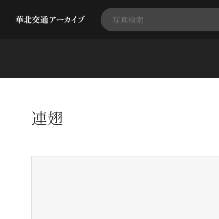
連翅
+
-