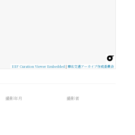
IIIF Curation Viewer Embedded
|
華北交通アーカイブ作成委員会
撮影年月
撮影者