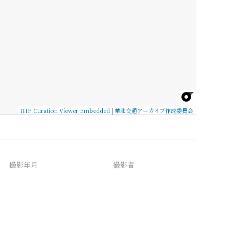
IIIF Curation Viewer Embedded
|
華北交通アーカイブ作成委員会
撮影年月
撮影者