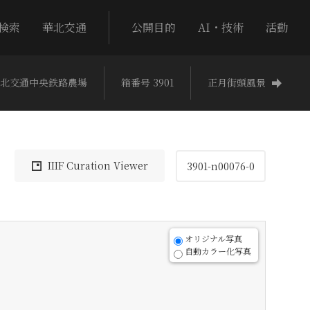
検索
華北交通
公開目的
AI・技術
活動
北交通中央鉄路農場
箱番号 3901
正月街頭風景
IIIF Curation Viewer
3901-n00076-0
オリジナル写真
自動カラー化写真