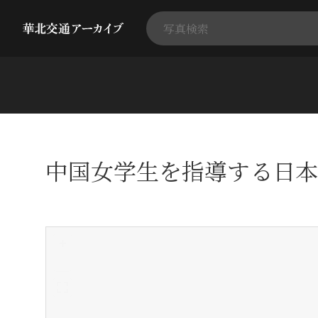
中国女学生を指導する日本
+
-