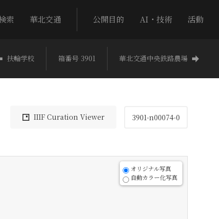
検索
華北交通
公開目的
AI・技術
活動
扶輪学校
箱番号 3901
華北交通中央鉄路農場
IIIF Curation Viewer
3901-n00074-0
オリジナル写真
自動カラー化写真