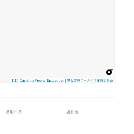
IIIF Curation Viewer Embedded
|
華北交通アーカイブ作成委員会
撮影年月
撮影者