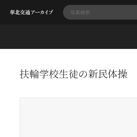
扶輪学校生徒の新民体操
+
-