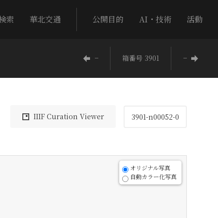
検索
華北交通
公開目的
AI・技術
活動
−
箱番号 3901
−
IIIF Curation Viewer
3901-n00052-0
オリジナル写真
自動カラー化写真