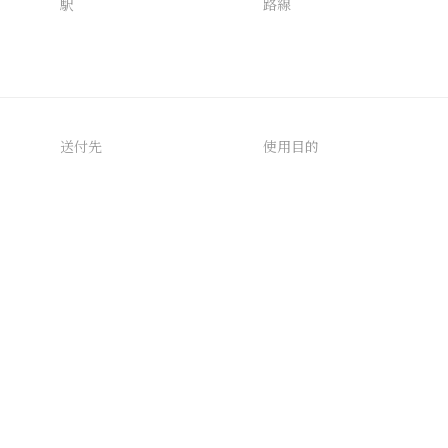
駅
路線
送付先
使用目的
AIタグ