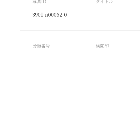
写真ID
タイトル
3901-n00052-0
−
分類番号
検閲印
3901-n00052-0_0