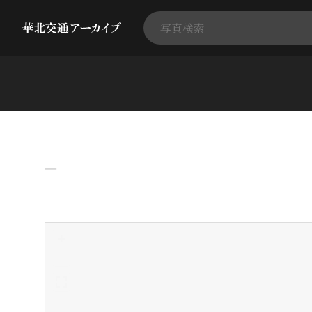
−
+
-