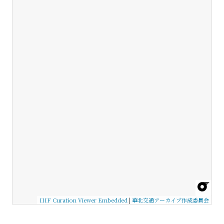
IIIF Curation Viewer Embedded
|
華北交通アーカイブ作成委員会