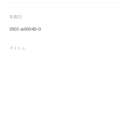
写真ID
3901-n00040-0
タイトル
自然勾配ヲ貯炭場へ自走 スルダンファー 大同鉱山
炭坑
駅
大同
路線
京包線
同蒲線