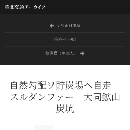
支那正月風景
箱番号 3901
警備員（中国人）
自然勾配ヲ貯炭場へ自走
スルダンファー 大同鉱山
炭坑