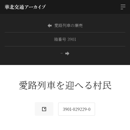
愛路列車の廉売
箱番号 3901
−
愛路列車を迎へる村民
3901-029229-0