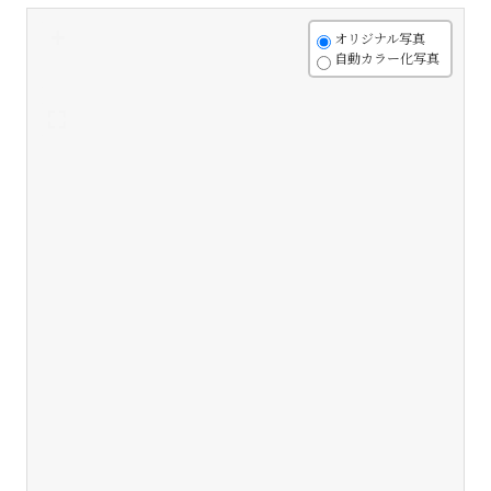
+
オリジナル写真
自動カラー化写真
-