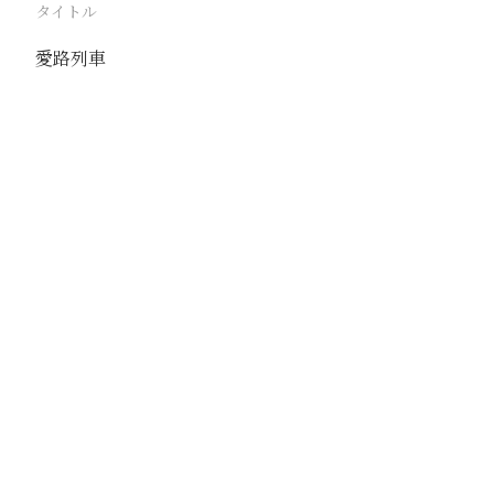
タイトル
愛路列車
駅
路線
隴海線
撮影年月
撮影者