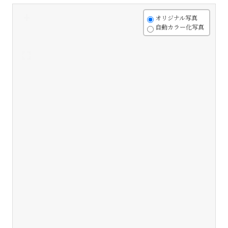
+
オリジナル写真
自動カラー化写真
-