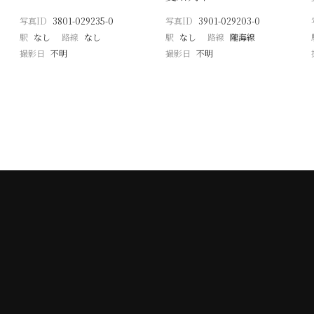
写真ID
3801-029235-0
写真ID
3901-029203-0
駅
なし
路線
なし
駅
なし
路線
隴海線
撮影日
不明
撮影日
不明