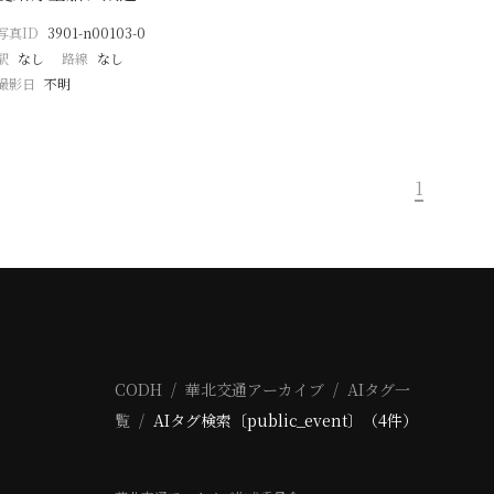
写真ID
3901-n00103-0
駅
なし
路線
なし
撮影日
不明
1
CODH
華北交通アーカイブ
AIタグ一
覧
AIタグ検索〔public_event〕（4件）