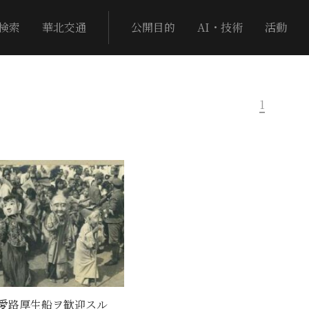
検索
華北交通
公開目的
AI・技術
活動
1
愛路厚生船ヲ歓迎スル