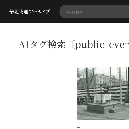
AIタグ検索〔public_ev
−