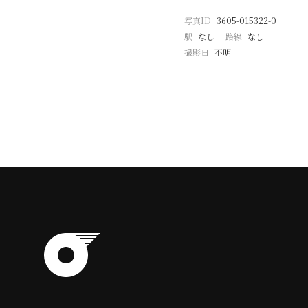
写真ID
3605-015322-0
駅
なし
路線
なし
撮影日
不明