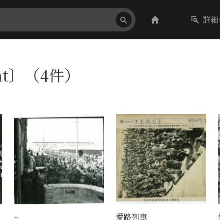
詳細
ent〕（4件）
−
愛路列車