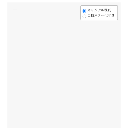
+
オリジナル写真
自動カラー化写真
-