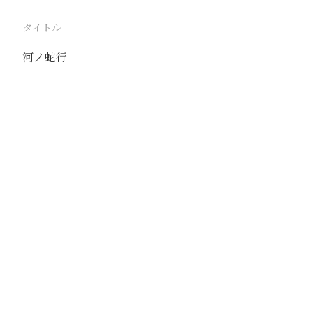
タイトル
河ノ蛇行
駅
十八台
路線
京包線
撮影年月