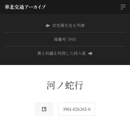
京包線を走る列車
箱番号 3901
黄土斜面を利用した段々畠
河ノ蛇行
3901-026265-0