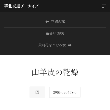
花嫁の轎
箱番号 3901
茉莉花をつける女
山羊皮の乾燥
3901-020458-0