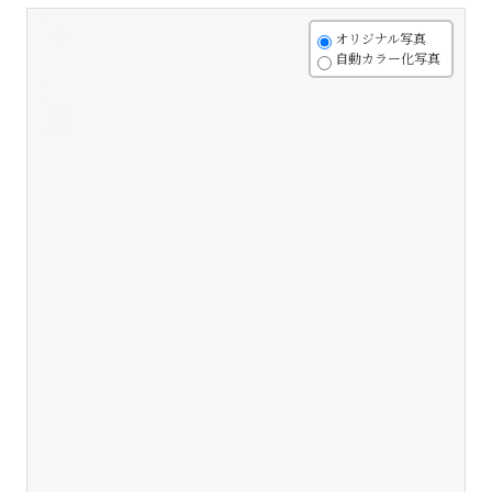
+
オリジナル写真
自動カラー化写真
-