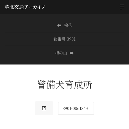
棉花
箱番号 3901
棉の山
警備犬育成所
3901-006134-0