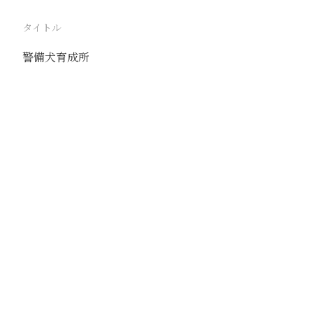
タイトル
警備犬育成所
駅
北京
路線
京古線
京包線
大台線
通州東站線
撮影年月