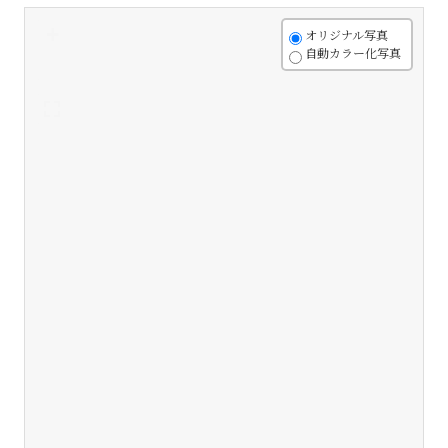
+
オリジナル写真
自動カラー化写真
-