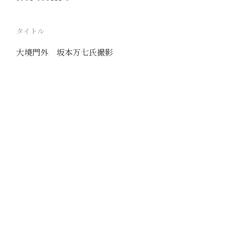
タイトル
大境門外 坂本万七氏撮影
駅
張家口
路線
京包線
撮影年月