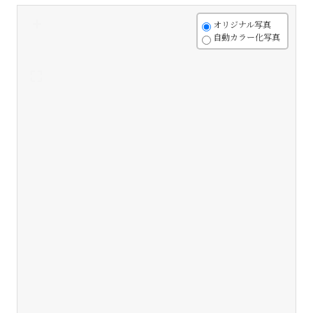
+
オリジナル写真
自動カラー化写真
-