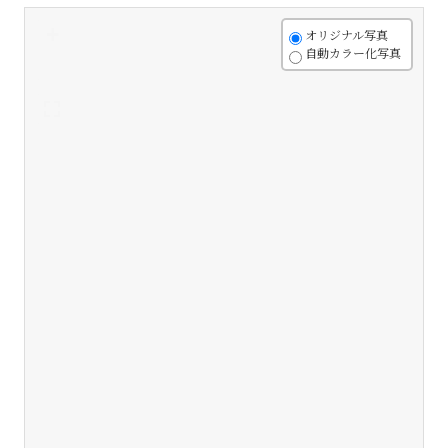
+
オリジナル写真
自動カラー化写真
-