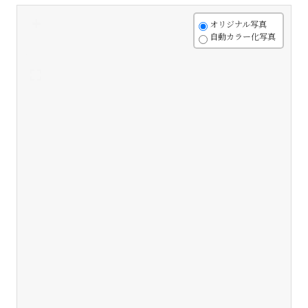
+
オリジナル写真
自動カラー化写真
-