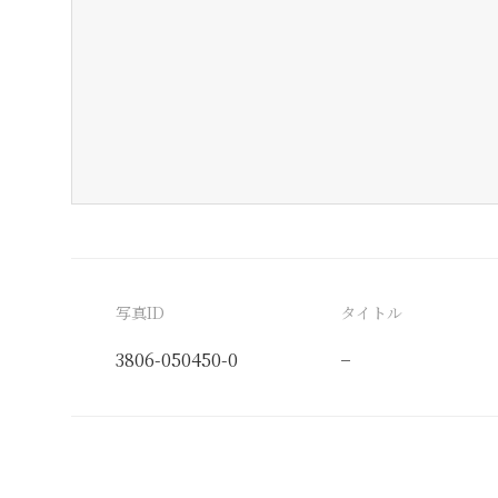
写真ID
タイトル
3806-050450-0
−
分類番号
検閲印