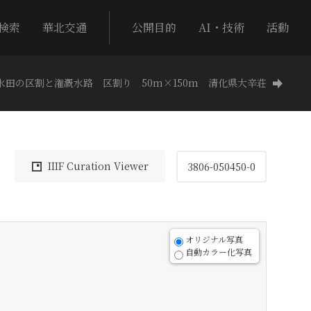
検索
華北交通
公開目的
AI・技術
活動
水田の区割と潅漑水路 区割り 50m×150m 清化県大辛荘
IIIF Curation Viewer
3806-050450-0
オリジナル写真
自動カラー化写真