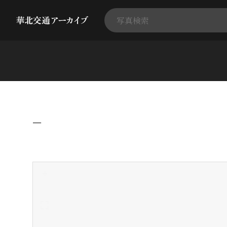
−
+
-