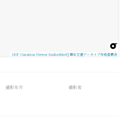
IIIF Curation Viewer Embedded
|
華北交通アーカイブ作成委員会
撮影年月
撮影者
備考