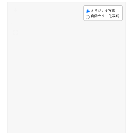
+
オリジナル写真
自動カラー化写真
-