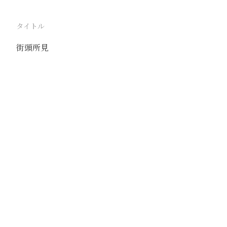
タイトル
街頭所見
駅
大同
路線
京包線
同蒲線
撮影年月
1942年3月