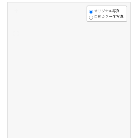
+
オリジナル写真
自動カラー化写真
-