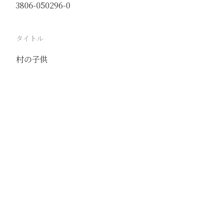
3806-050296-0
タイトル
村の子供
駅
軍糧城
路線
京山線
撮影年月
1942年3月