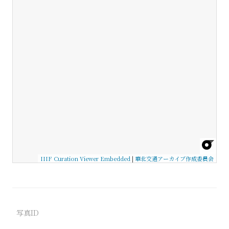
IIIF Curation Viewer Embedded
|
華北交通アーカイブ作成委員会
写真ID