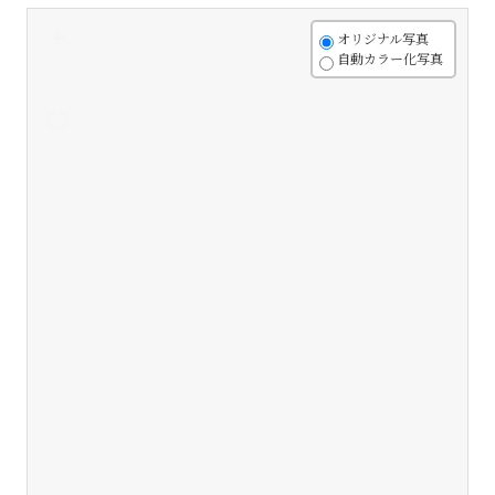
+
オリジナル写真
自動カラー化写真
-