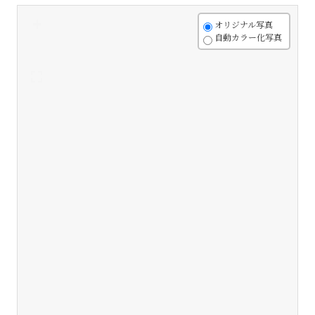
+
オリジナル写真
自動カラー化写真
-