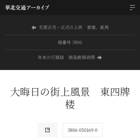
支那正月－正式の上供 香爉、紙馬
箱番号 3806
年末の灯扇店 頭条廊房胡同
大晦日の街上風景 東四牌
楼
3806-050169-0