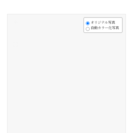
+
オリジナル写真
自動カラー化写真
-