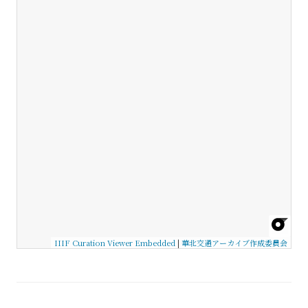
IIIF Curation Viewer Embedded
|
華北交通アーカイブ作成委員会