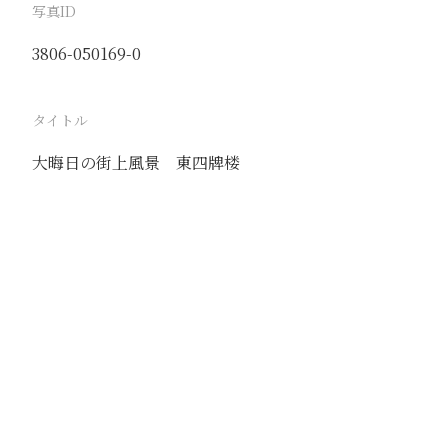
写真ID
3806-050169-0
タイトル
大晦日の街上風景 東四牌楼
駅
北京
路線
京古線
京包線
大台線
通州東站線
撮影年月