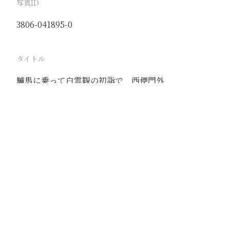
写真ID
3806-041895-0
タイトル
驢馬に乗って白雲観の初詣で 西便門外
駅
北京
路線
京古線
京包線
大台線
通州東站線
撮影年月