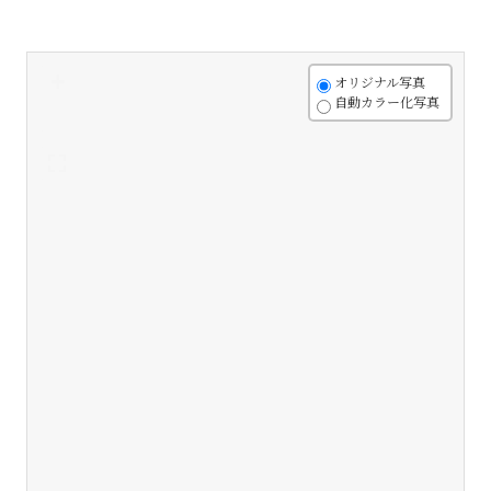
+
オリジナル写真
自動カラー化写真
-