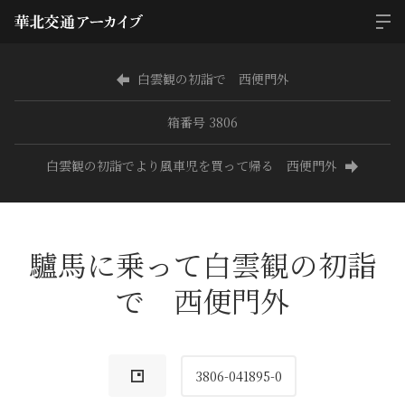
白雲観の初詣で 西便門外
箱番号 3806
白雲観の初詣でより風車児を買って帰る 西便門外
驢馬に乗って白雲観の初詣
で 西便門外
3806-041895-0