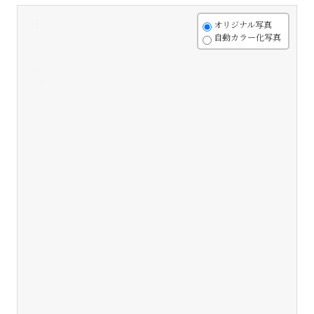
+
オリジナル写真
自動カラー化写真
-