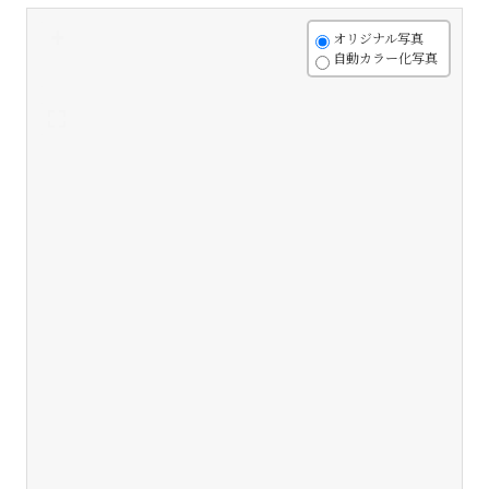
+
オリジナル写真
自動カラー化写真
-