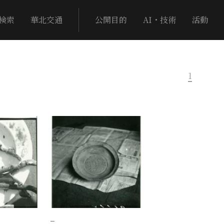
検索
華北交通
公開目的
AI・技術
活動
1
−