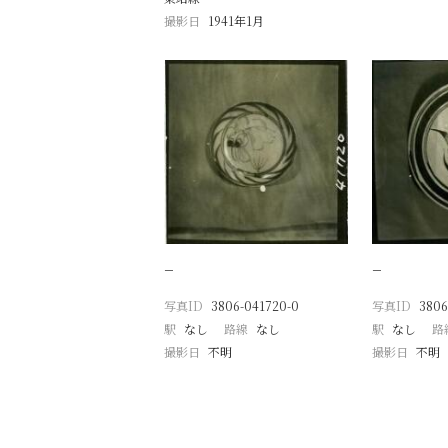
撮影日
1941年1月
−
−
写真ID
3806-041720-0
写真ID
3806
駅
なし
路線
なし
駅
なし
路
撮影日
不明
撮影日
不明