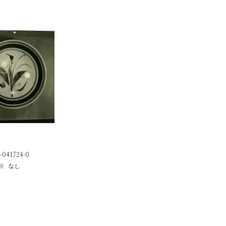
-041724-0
線
なし