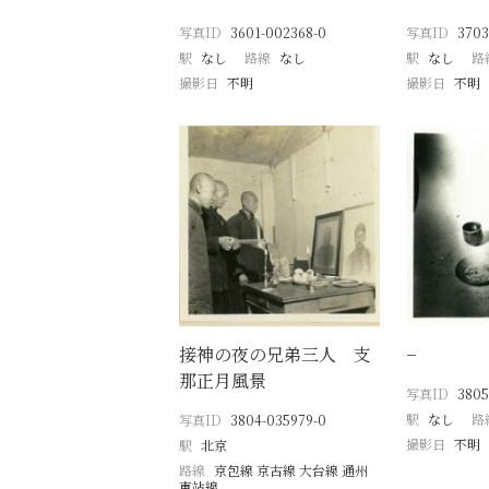
写真ID
3601-002368-0
写真ID
3703
駅
なし
路線
なし
駅
なし
路
撮影日
不明
撮影日
不明
接神の夜の兄弟三人 支
−
那正月風景
写真ID
3805
駅
なし
路
写真ID
3804-035979-0
撮影日
不明
駅
北京
路線
京包線 京古線 大台線 通州
東站線