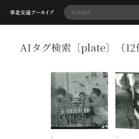
AIタグ検索〔plate〕（1
−
−