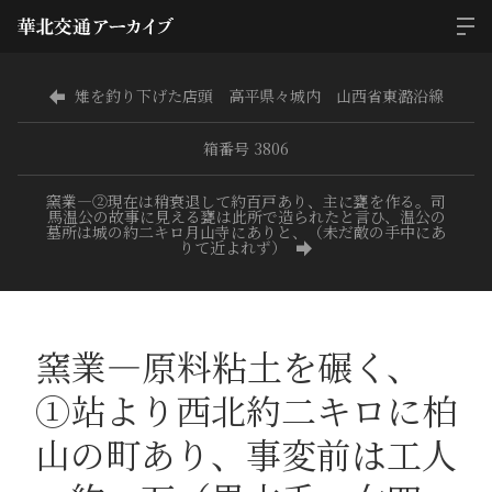
雉を釣り下げた店頭 高平県々城内 山西省東潞沿線
箱番号 3806
窯業―②現在は稍衰退して約百戸あり、主に甕を作る。司
馬温公の故事に見える甕は此所で造られたと言ひ、温公の
墓所は城の約二キロ月山寺にありと、（未だ敵の手中にあ
りて近よれず）
窯業―原料粘土を碾く、
①站より西北約二キロに柏
山の町あり、事変前は工人