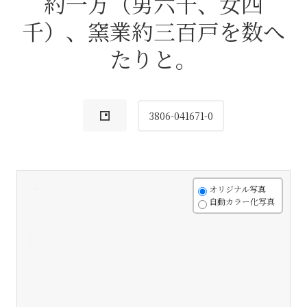
約一万（男六千、女四
千）、窯業約三百戸を数へ
たりと。
3806-041671-0
+
オリジナル写真
自動カラー化写真
-