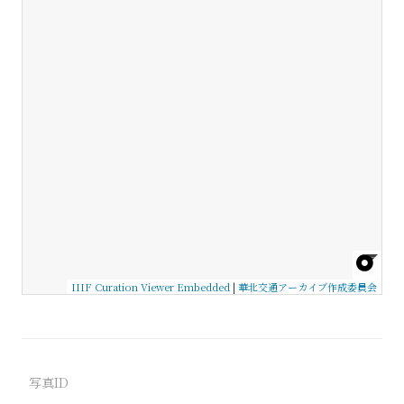
IIIF Curation Viewer Embedded
|
華北交通アーカイブ作成委員会
写真ID