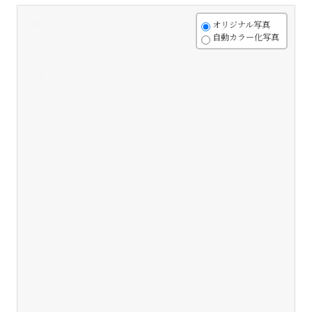
+
オリジナル写真
自動カラー化写真
-