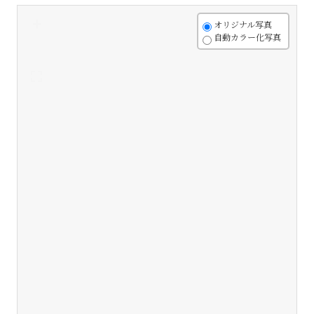
+
オリジナル写真
自動カラー化写真
-