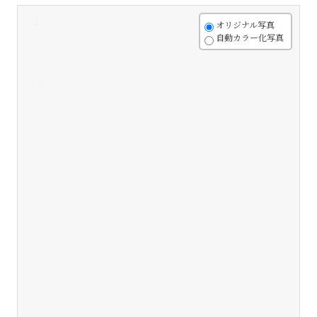
+
オリジナル写真
自動カラー化写真
-