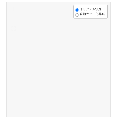
+
オリジナル写真
自動カラー化写真
-