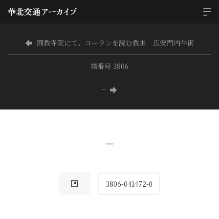
回教寺院にて、コーランを読む教主 広安門内牛街
箱番号 3806
−
−
3806-041472-0