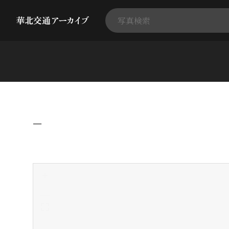
−
+
-