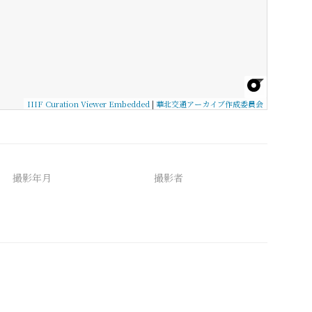
IIIF Curation Viewer Embedded
|
華北交通アーカイブ作成委員会
撮影年月
撮影者
備考