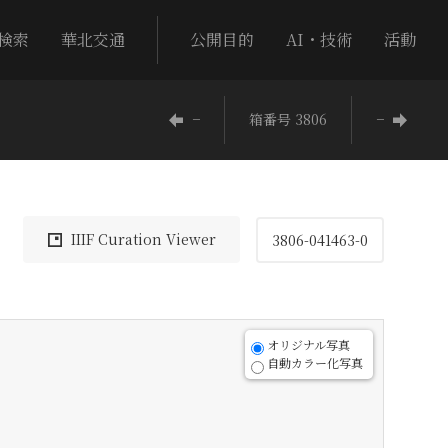
検索
華北交通
公開目的
AI・技術
活動
−
箱番号 3806
−
IIIF Curation Viewer
3806-041463-0
オリジナル写真
自動カラー化写真