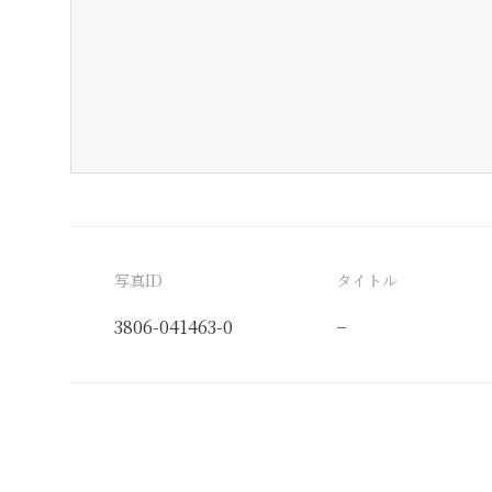
写真ID
タイトル
3806-041463-0
−
分類番号
検閲印