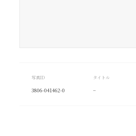
写真ID
タイトル
3806-041462-0
−
分類番号
検閲印