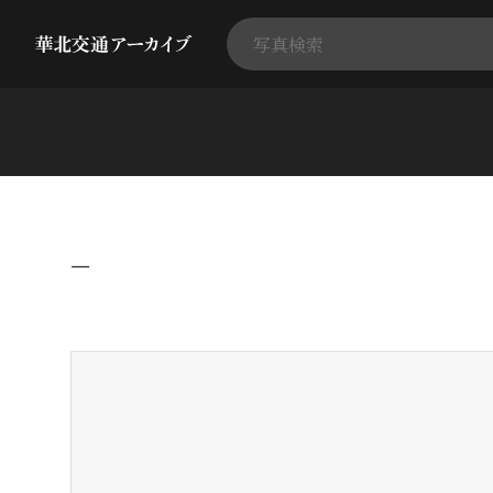
−
+
-