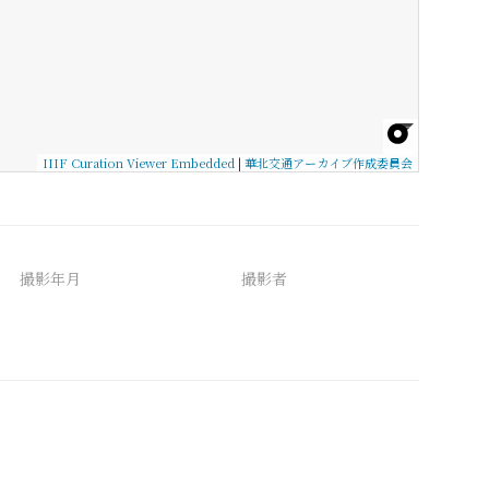
IIIF Curation Viewer Embedded
|
華北交通アーカイブ作成委員会
撮影年月
撮影者
備考