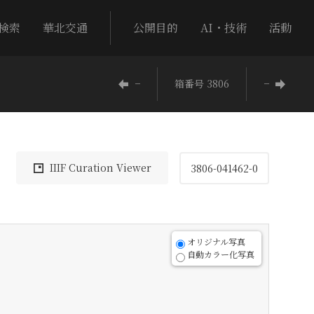
検索
華北交通
公開目的
AI・技術
活動
−
箱番号 3806
−
IIIF Curation Viewer
3806-041462-0
オリジナル写真
自動カラー化写真