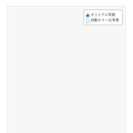
+
オリジナル写真
自動カラー化写真
-