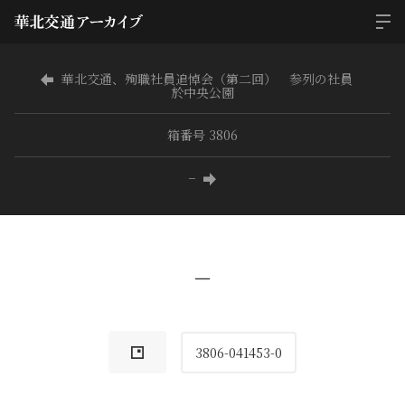
華北交通、殉職社員追悼会（第二回） 参列の社員
於中央公園
箱番号 3806
−
−
3806-041453-0