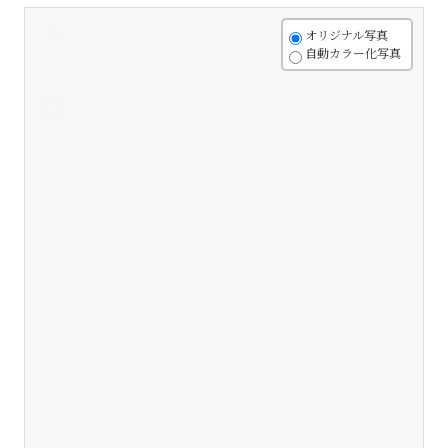
+
オリジナル写真
自動カラー化写真
-