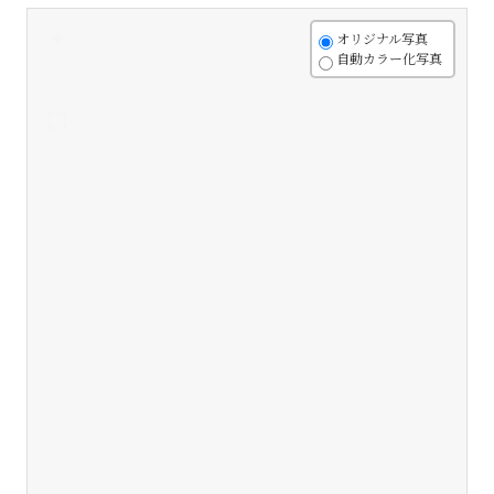
+
オリジナル写真
自動カラー化写真
-