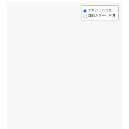
+
オリジナル写真
自動カラー化写真
-