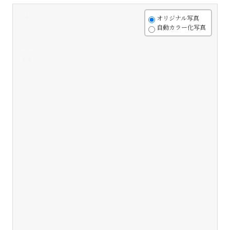
+
オリジナル写真
自動カラー化写真
-