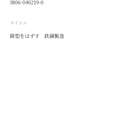
3806-040219-0
タイトル
鋳型をはずす 鉄鍋製造
駅
唐山
路線
京山線
撮影年月
1941年5月