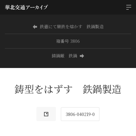
鉄壺にて屑鉄を熔かす 鉄鍋製造
箱番号 3806
鋳鍋厰 鉄鍋
鋳型をはずす 鉄鍋製造
3806-040219-0