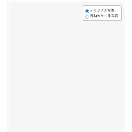
+
オリジナル写真
自動カラー化写真
-