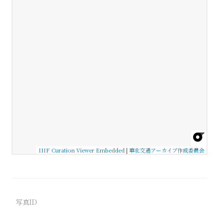
IIIF Curation Viewer Embedded
|
華北交通アーカイブ作成委員会
写真ID