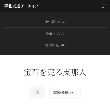
海浜所見
箱番号 3806
海浜所見
宝石を売る支那人
3806-040138-0