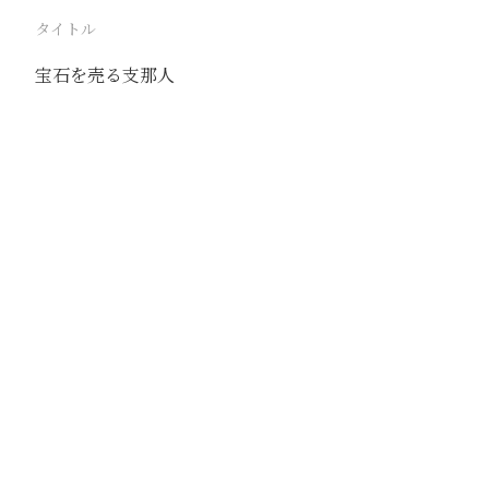
タイトル
宝石を売る支那人
駅
北戴河
路線
京山線
海浜線
撮影年月
1941年7月