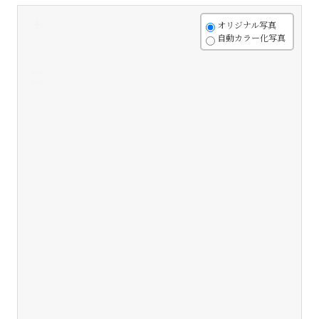
+
オリジナル写真
自動カラー化写真
-