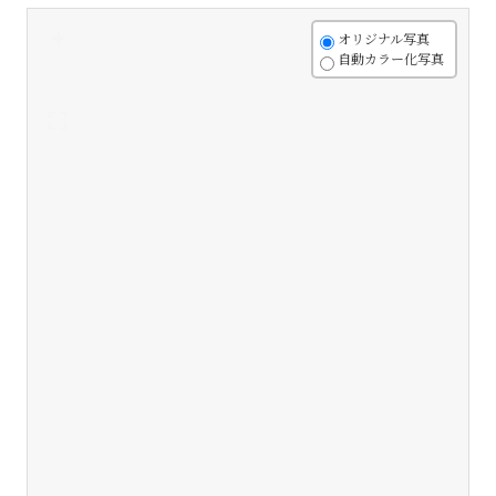
+
オリジナル写真
自動カラー化写真
-