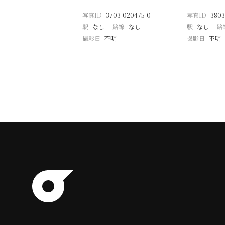
写真ID
3703-020475-0
写真ID
3803
駅
なし
路線
なし
駅
なし
路
撮影日
不明
撮影日
不明