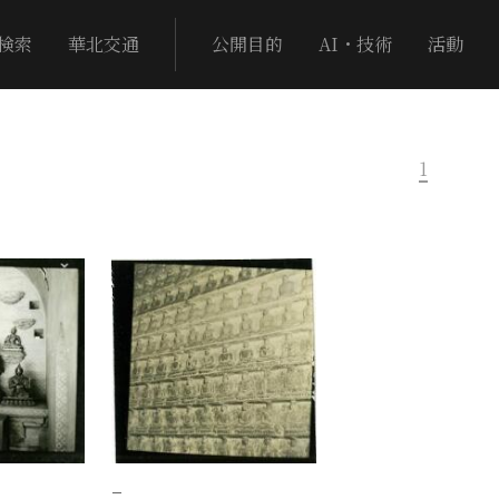
検索
華北交通
公開目的
AI・技術
活動
1
−