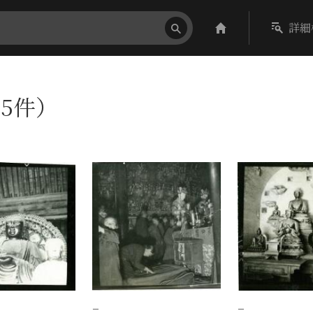
詳細
（5件）
−
−