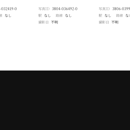
-032419-0
写真ID
3804-036492-0
写真ID
3806-0399
線
なし
駅
なし
路線
なし
駅
なし
路線
な
撮影日
不明
撮影日
不明