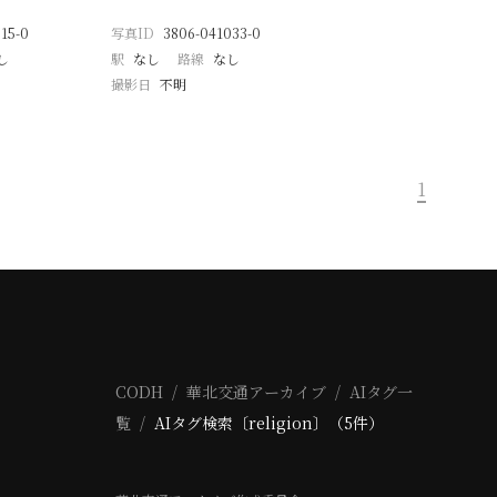
15-0
写真ID
3806-041033-0
し
駅
なし
路線
なし
撮影日
不明
1
CODH
華北交通アーカイブ
AIタグ一
覧
AIタグ検索〔religion〕（5件）