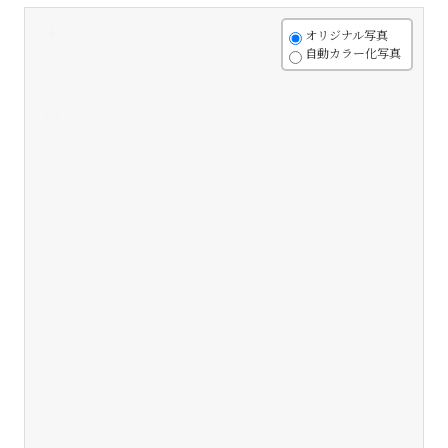
+
オリジナル写真
自動カラー化写真
-